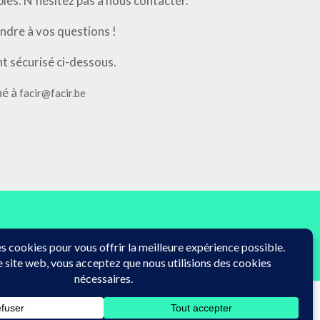
les. N’hésitez pas à nous contacter.
ndre à vos questions !
nt sécurisé ci-dessous.
né à
facir@facir.be
© 2026 FACIR