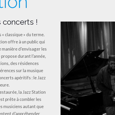
tion
 concerts !
s « classique » du terme.
ion offre à un public qui
e manière d’envisager les
 propose durant l’année,
tions, des résidences
nférences sur la musique
ncerts apéritifs : le Jazz
heure.
staurée, la Jazz Station
est prête à combler les
es musiciens autant que
 tentent d’appréhender