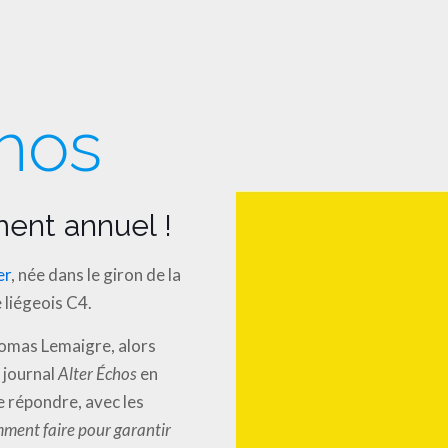
chos
ment annuel !
er
, née dans le giron de la
 liégeois C4.
homas Lemaigre, alors
e journal
Alter Échos
en
de répondre, avec les
ment faire pour garantir