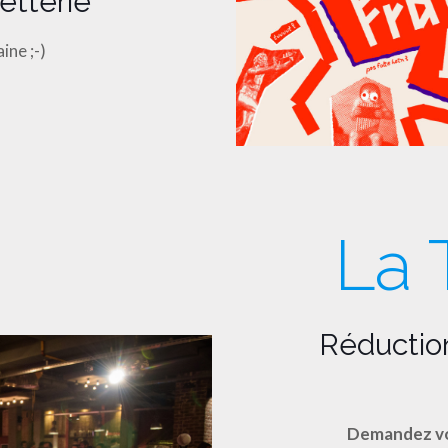
etterie
ine ;-)
La 
Réduction
Demandez vo