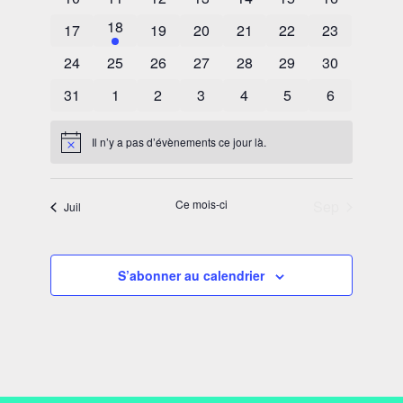
évènements
évènements
évènements
évènements
évènements
évènements
évènements
1
18
0
0
0
0
0
0
17
19
20
21
22
23
évènement
évènements
évènements
évènements
évènements
évènements
évènements
0
0
0
0
0
0
0
24
25
26
27
28
29
30
évènements
évènements
évènements
évènements
évènements
évènements
évènements
0
0
0
0
0
0
0
31
1
2
3
4
5
6
évènements
évènements
évènements
évènements
évènements
évènements
évènement
Il n’y a pas d’évènements ce jour là.
Notice
Ce mois-ci
Sep
Juil
S’abonner au calendrier