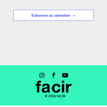
de
vues
S’abonner au calendrier
Évènemen
© 2026 FACIR