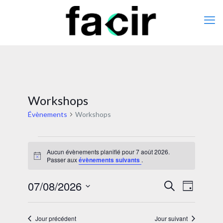
Workshops
Évènements
Workshops
Évènements
Aucun évènements planifié pour 7 août 2026.
for
Notice
Passer aux
évènements suivants
.
7
07/08/2026
Recherche
Navigat
août
Recherche
Jour
de
et
Sélectionnez
2026
vues
une
navigation
date.
Jour précédent
Jour suivant
Évènem