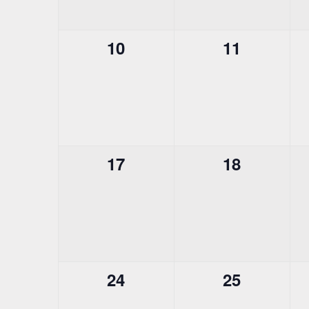
0
0
10
11
évènement,
évènement
0
0
17
18
évènement,
évènement
0
0
24
25
évènement,
évènement