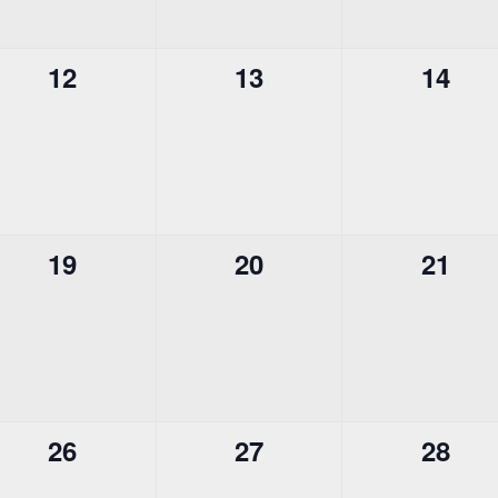
0
0
0
12
13
14
,
évènement,
évènement,
évène
0
0
0
19
20
21
,
évènement,
évènement,
évène
0
0
0
26
27
28
,
évènement,
évènement,
évène