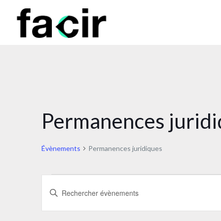
Permanences jurid
Évènements
Permanences juridiques
Évènements
Recherche
Saisir
mot-
et
clé.