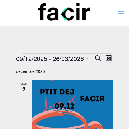
Évènements
09/12/2025
 - 
26/03/2026
Recherche
Navigat
Recherche
Liste
de
et
Sélectionnez
vues
décembre 2025
une
navigation
date.
Évènem
de
MAR
9
vues
Évènemen