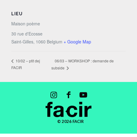
LIEU
Maison poème
30 rue d'Ecosse
Saint-Gilles
,
1060
Belgium
+ Google Map
06/03 – WORKSHOP : demande de
10/02 – ptit dej
FACIR
subside
© 2026 FACIR